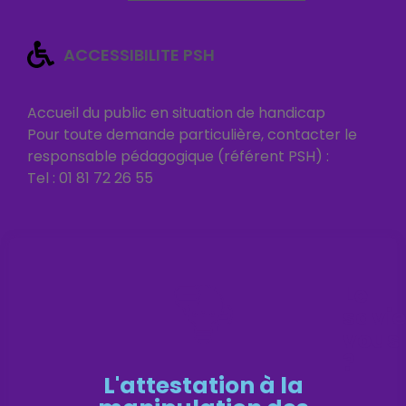
ACCESSIBILITE PSH
Accueil du public en situation de handicap
Pour toute demande particulière, contacter le
responsable pédagogique (référent PSH) :
Tel : 01 81 72 26 55
Le
savie
vous
?
L'attestation à la