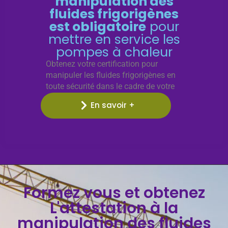
manipulation des
fluides frigorigènes
est obligatoire
pour
mettre en service les
pompes à chaleur
Obtenez votre certification pour
manipuler les fluides frigorigènes en
toute sécurité dans le cadre de votre
activité professionnelle.
En savoir +
Formez vous et obtenez
L'attestation à la
manipulation des fluides