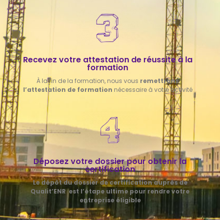
Recevez votre attestation de réussite à la
formation
À la fin de la formation, nous vous
remettrons
l’attestation de formation
nécessaire à votre activité
Déposez votre dossier pour obtenir la
certification
Le dépôt du dossier de certification auprès de
Qualit’ENR est l’étape ultime pour rendre votre
entreprise éligible