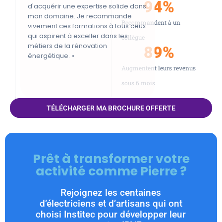
94
%
d'acquérir une expertise solide dans
mon domaine. Je recommande
Recommandent à un
vivement ces formations à tous ceux
qui aspirent à exceller dans les
collègue
métiers de la rénovation
89
%
énergétique. »
Augmentent leurs revenus
sous 6 mois
TÉLÉCHARGER MA BROCHURE OFFERTE
Prêt à transformer votre
activité comme Pierre ?
Rejoignez les centaines
d’électriciens et d’artisans qui ont
choisi Institec pour développer leur