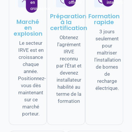
en
officiel
intensifs
croissance
Préparation
Formation
Marché
à la
rapide
en
certification
3 jours
explosion
Obtenez
seulement
Le secteur
l’agrément
pour
IRVE est en
IRVE
maîtriser
croissance
reconnu
l’installation
chaque
par l’État et
de bornes
année.
devenez
de
Positionnez-
installateur
recharge
vous dès
habilité au
électrique.
maintenant
terme de la
sur ce
formation
marché
porteur.