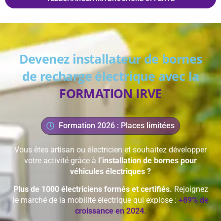
Devenez installateur de bornes
de recharge électrique avec la
FORMATION IRVE
Formation 2026 : Places limitées
Vous êtes artisan ou électricien et souhaitez développer
votre activité grâce à
l’installation de bornes pour
véhicules électriques ?
Plus de 1000 électriciens formés et certifiés.
Rejoignez
le marché de la mobilité électrique qui explose :
+89% de
croissance en 2024.