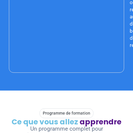
o
r
a
d
b
d
r
TÉLÉCHA
MA BROC
OFFER
Programme de formation
Ce que vous allez
apprendre
Un programme complet pour