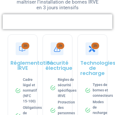
maîtriser l’installation de bornes IRVE
en 3 jours intensifs
Jour 1 - Théorie
3h
2h
3h
Réglementation
Sécurité
Technologie
IRVE
électrique
de
recharge
Cadre
Règles de
Types de
légal et
sécurité
bornes et
normatif
spécifiques
connecteurs
(NFC
IRVE
15-100)
Modes
Protection
de
Obligations
des
recharge
de
personnes