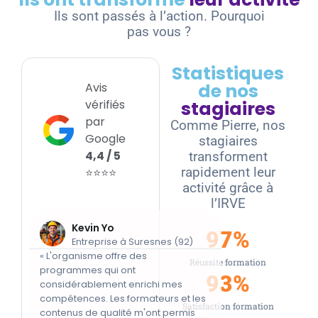
Ils sont passés à l’action. Pourquoi
pas vous ?
Statistiques
de nos
Avis
vérifiés
stagiaires
par
Comme Pierre, nos
Google
stagiaires
4,4 / 5
transforment
rapidement leur
⭐⭐⭐⭐
activité grâce à
l’IRVE
Kevin Yo
Ali BENM
97
%
Entreprise à Suresnes (92)
Entreprise à
« L'organisme offre des
« Formation très uti
Réussite formation
programmes qui ont
avec un support d
93
%
considérablement enrichi mes
numérique, nombre
compétences. Les formateurs et les
stagiaire et un for
Satisfaction formation
contenus de qualité m'ont permis
pédagogue. »