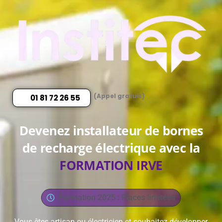
(Appel gratuit)
01 81 72 26 55
Devenez installateur de bornes
de recharge électrique avec la
FORMATION IRVE
Formation 2025 : Places limitées
Vous êtes artisan ou électricien et souhaitez développer