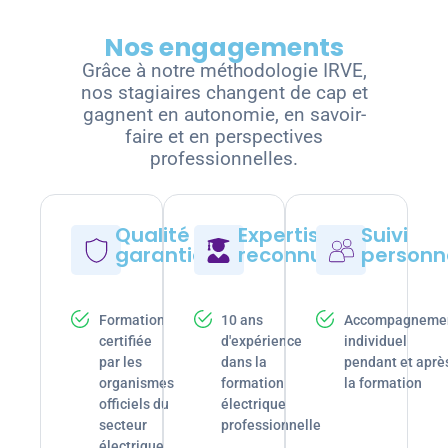
Nos engagements
Grâce à notre méthodologie IRVE,
nos stagiaires changent de cap et
gagnent en autonomie, en savoir-
faire et en perspectives
professionnelles.
Qualité
Expertise
Suivi
garantie
reconnue
personn
Formation
10 ans
Accompagneme
certifiée
d'expérience
individuel
par les
dans la
pendant et aprè
organismes
formation
la formation
officiels du
électrique
secteur
professionnelle
électrique