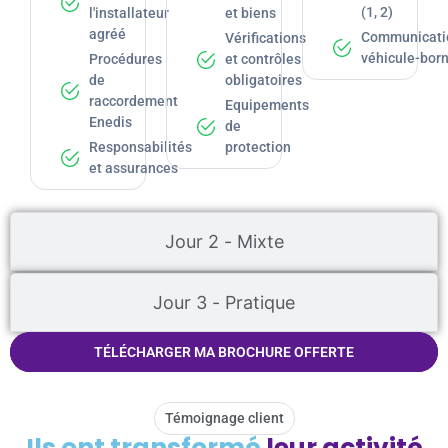
(1, 2)
l'installateur
et biens
agréé
Communicati
Vérifications
véhicule-bor
Procédures
et contrôles
de
obligatoires
raccordement
Equipements
Enedis
de
Responsabilités
protection
et assurances
Jour 2 - Mixte
Jour 3 - Pratique
TÉLÉCHARGER MA BROCHURE OFFERTE
Témoignage client
Ils ont transformé
leur activité