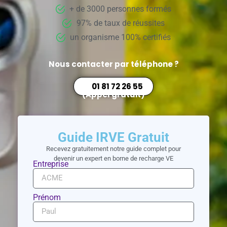
+ de 3000 personnes formés
97% de taux de réussites
un organisme 100% certifiés
Nous contacter par téléphone ?
01 81 72 26 55
(Appel gratuit)
Guide IRVE Gratuit
Recevez gratuitement notre guide complet pour
devenir un expert en borne de recharge VE
Entreprise
Prénom