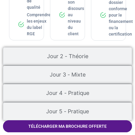
de
son
dossier
qualité
discours
conforme
Comprendre
au
pour le
les enjeux
niveau
financement
du label
du
ou la
RGE
client
certification
Jour 2 - Théorie
Jour 3 - Mixte
Jour 4 - Pratique
Jour 5 - Pratique
TÉLÉCHARGER MA BROCHURE OFFERTE