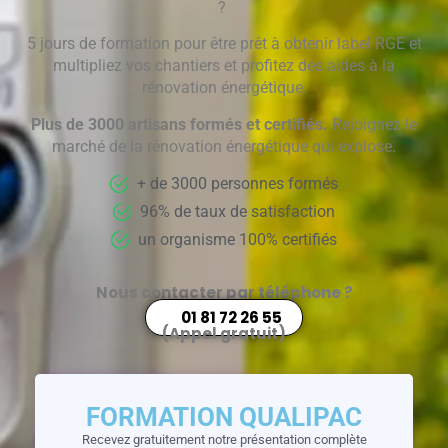
?
5 jours de formation pour être prêt à obtenir label RGE et
multipliez vos chantiers et profitez des aides à la
rénovation énergétique.
Plus de 3000 artisans formés et certifiés.
Rejoignez le
marché de la rénovation énergétique qui explose.
+ de 3000 personnes formés
96% de taux de satisfaction
un organisme 100% certifiés
Nous contacter par téléphone ?
01 81 72 26 55
(Appel gratuit)
FORMATION QUALIPAC
Recevez gratuitement notre présentation complète