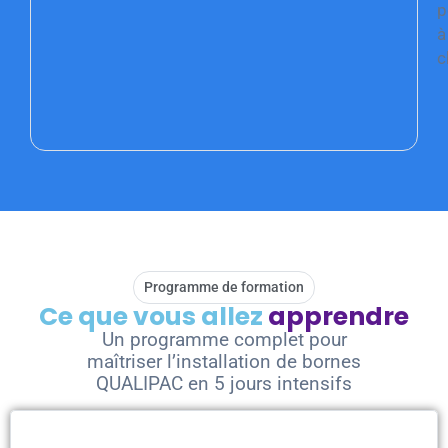
p
à
c
TÉLÉCHA
MA BROC
OFFER
Programme de formation
Ce que vous allez
apprendre
Un programme complet pour
maîtriser l’installation de bornes
QUALIPAC en 5 jours intensifs
Jour 1 - Théorie