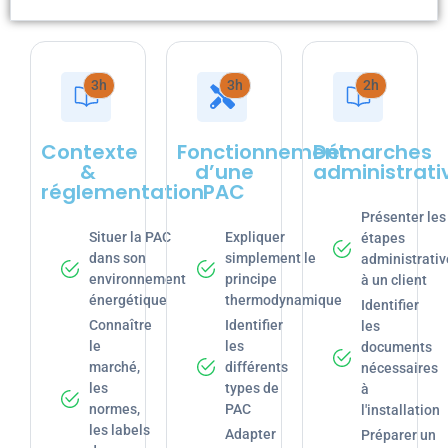
3h
3h
2h
Contexte
Fonctionnement
Démarches
&
d’une
administrati
réglementation
PAC
Présenter les
Situer la PAC
Expliquer
étapes
dans son
simplement le
administrativ
environnement
principe
à un client
énergétique
thermodynamique
Identifier
Connaître
Identifier
les
le
les
documents
marché,
différents
nécessaires
les
types de
à
normes,
PAC
l'installation
les labels
Adapter
Préparer un