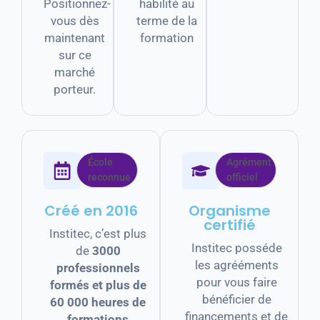
Positionnez-
habilité au
vous dès
terme de la
maintenant
formation
sur ce
marché
porteur.
École
Agrément
reconnue
officiel
Créé en 2016
Organisme
certifié
Institec, c’est plus
Institec posséde
de
3000
les agrééments
professionnels
pour vous faire
formés et plus de
bénéficier de
60 000 heures de
financements et de
formations