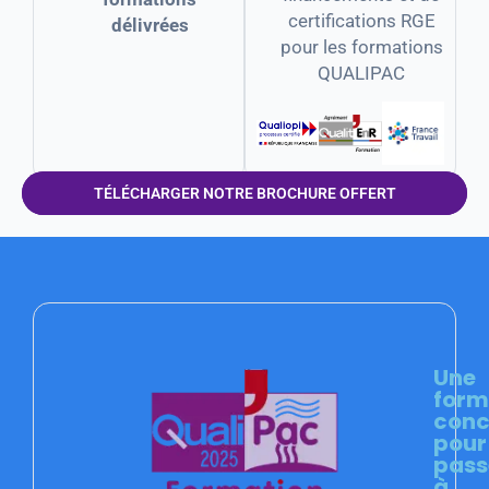
certifications RGE
délivrées
pour les formations
QUALIPAC
TÉLÉCHARGER NOTRE BROCHURE OFFERT
Une
form
conc
pour
pass
à