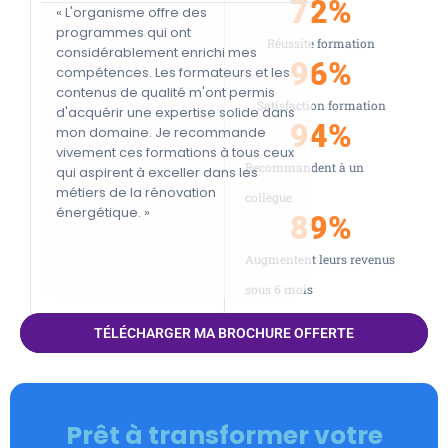
72
%
« L'organisme offre des
« Formation très uti
programmes qui ont
avec un support d
Réussite formation
considérablement enrichi mes
numérique, nombre
96
%
compétences. Les formateurs et les
stagiaire et un for
contenus de qualité m'ont permis
pédagogue. »
Satisfaction formation
d'acquérir une expertise solide dans
94
%
mon domaine. Je recommande
vivement ces formations à tous ceux
Recommandent à un
qui aspirent à exceller dans les
métiers de la rénovation
collègue
énergétique. »
89
%
Augmentent leurs revenus
sous 6 mois
TÉLÉCHARGER MA BROCHURE OFFERTE
Prêt à transformer votre