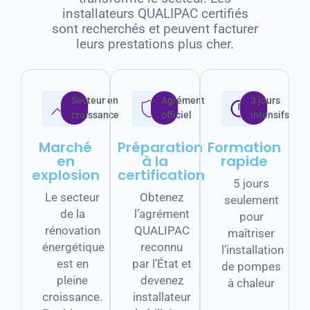
installateurs QUALIPAC certifiés
sont recherchés et peuvent facturer
leurs prestations plus cher.
Secteur en
Agrément
3 jours
croissance
officiel
intensifs
Marché
Préparation
Formation
en
à la
rapide
explosion
certification
5 jours
Le secteur
Obtenez
seulement
de la
l’agrément
pour
rénovation
QUALIPAC
maîtriser
énergétique
reconnu
l’installation
est en
par l’État et
de pompes
pleine
devenez
à chaleur
croissance.
installateur