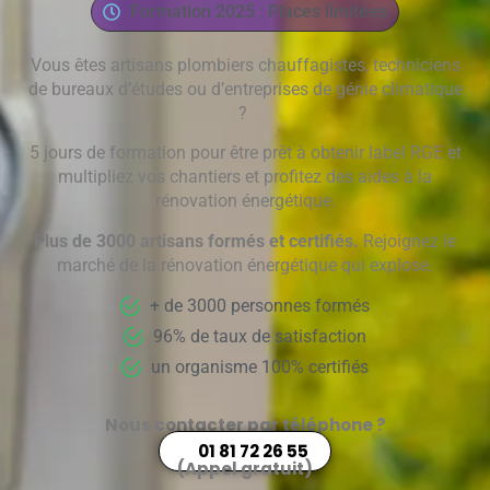
Formation 2025 : Places limitées
Vous êtes artisans plombiers chauffagistes, techniciens
de bureaux d’études ou d’entreprises de génie climatique
?
5 jours de formation pour être prêt à obtenir label RGE et
multipliez vos chantiers et profitez des aides à la
rénovation énergétique.
Plus de 3000 artisans formés et certifiés.
Rejoignez le
marché de la rénovation énergétique qui explose.
+ de 3000 personnes formés
96% de taux de satisfaction
un organisme 100% certifiés
Nous contacter par téléphone ?
01 81 72 26 55
(Appel gratuit)