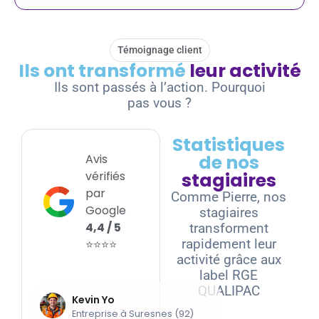
Témoignage client
Ils ont transformé
leur activité
Ils sont passés à l’action. Pourquoi
pas vous ?
Statistiques
de nos
Avis
vérifiés
stagiaires
par
Comme Pierre, nos
Google
stagiaires
4,4 / 5
transforment
rapidement leur
⭐⭐⭐⭐
activité grâce aux
label RGE
QUALIPAC
Kevin Yo
Ali BENM
Entreprise à Suresnes (92)
Entreprise à