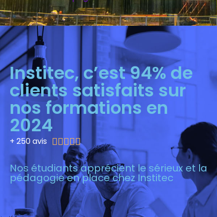
Institec, c’est 94% de
clients satisfaits sur
nos formations en
2024
+ 250 avis





Nos étudiants apprécient le sérieux et la
pédagogie en place chez Institec