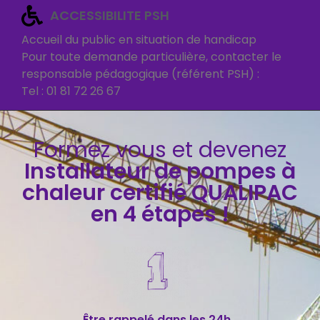
ACCESSIBILITE PSH
Accueil du public en situation de handicap
Pour toute demande particulière, contacter le
responsable pédagogique (référent PSH) :
Tel : 01 81 72 26 67
Formez vous et devenez
Installateur de pompes à
chaleur certifié QUALIPAC
en 4 étapes !
Être rappelé dans les 24h