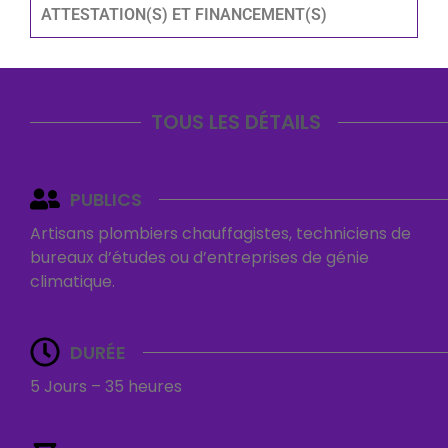
ATTESTATION(S) ET FINANCEMENT(S)
TOUS LES DÉTAILS
PUBLICS
Artisans plombiers chauffagistes, techniciens de
bureaux d’études ou d’entreprises de génie
climatique.
DURÉE
5 Jours – 35 heures