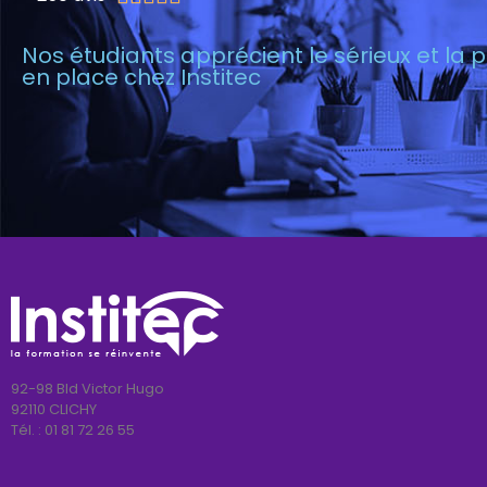
Nos étudiants apprécient le sérieux et la
en place chez Institec
92-98 Bld Victor Hugo
92110 CLICHY
Tél. :
01 81 72 26 55