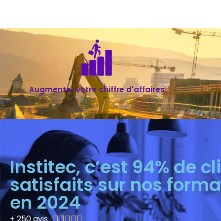
Augmenter votre chiffre d'affaires
Institec, c’est 94% de cl
satisfaits sur nos forma
en 2024
+ 250 avis




