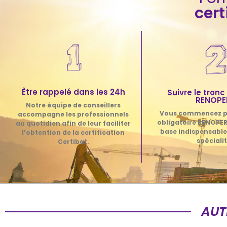
cert
Être rappelé dans les 24h
Suivre le tro
RENOPE
Notre équipe de conseillers
Vous commencez p
accompagne les professionnels
obligatoire RENOPER
au quotidien afin de leur faciliter
base indispensable
l’obtention de la certification
spécialit
Certibat.
AUT