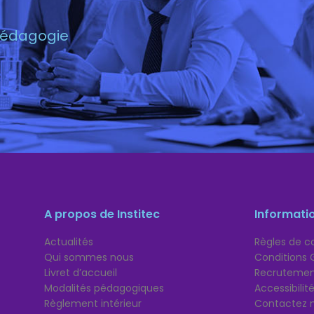
 pédagogie
A propos de Institec
Informati
Actualités
Règles de co
Qui sommes nous
Conditions 
Livret d’accueil
Recruteme
Modalités pédagogiques
Accessibili
Règlement intérieur
Contactez 