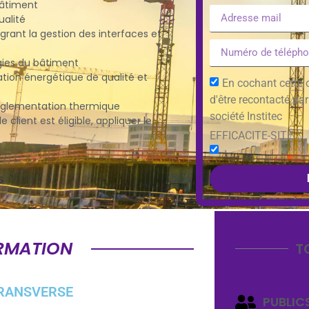
bâtiment
ualité
grant la gestion des interfaces et
gies du bâtiment
ion énergétique de qualité et
En cochant cette c
d'être recontacté pa
a réglementation thermique
société Institec
 client est éligible, appliquer le
EFFICACITE-SITE
s
RMATION
T
RANSVERSE
PUBLIC