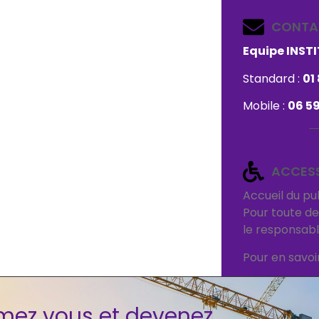
CONTA
Equipe INST
Standard :
01 
Mobile :
06 59
ACCESS
Accueil du pu
Pour toute d
le responsabl
Pour en savoir
mez vous et devenez