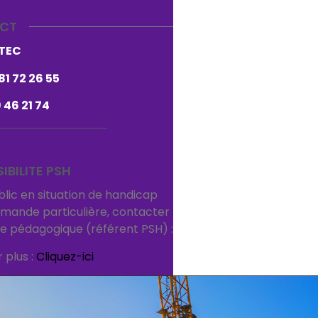
CT
ITEC
81 72 26 55
 46 21 74
IBILITE PSH
blic en situation de handicap
emande particulière, contacter
e pédagogique (référent PSH) :
 plus :
Cliquez-ici