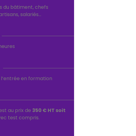
s du bâtiment, chefs
artisans, salariés…
 heures
t l’entrée en formation
est au prix de
350 € HT soit
ec test compris.