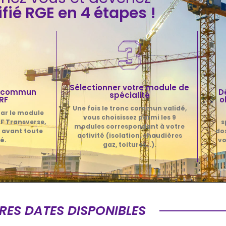
ifié RGE en 4 étapes !
Sélectionner votre module de
nc commun
D
spécialité
RF
o
Une fois le tronc commun validé,
ar le module
vous choisissez parmi les 9
F Transverse,
s
modules correspondant à votre
 avant toute
dos
activité (isolation, chaudières
é.
vo
gaz, toitures…).
RES DATES DISPONIBLES