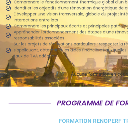
Comprendre le fonctionnement thermique global d’un 
Identifier les objectifs d’une rénovation énergétique de q
Développer une vision transversale, globale du projet inté
interactions entre lots
Comprendre les principaux écarts et principales patholo
Appréhender l’ordonnancement des étapes d’une rénovat
responsabilités associées
Sur les projets de rénovations particuliers : respecter l
s’appliquant, déterminer les aides financières auxquelles le
taux de TVA adéquat
Aucune formation en cour
PROGRAMME DE FO
FORMATION RENOPERF T