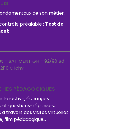
UIS
 fondamentaux de son métier.
contrôle préalable :
Test de
ment
et – BATIMENT GH –
92/98 Bd
2110 Clichy
CHES PÉDAGOGIQUES
interactive, échanges
s et questions-réponses,
à travers des visites virtuelles,
e, film pédagogique…