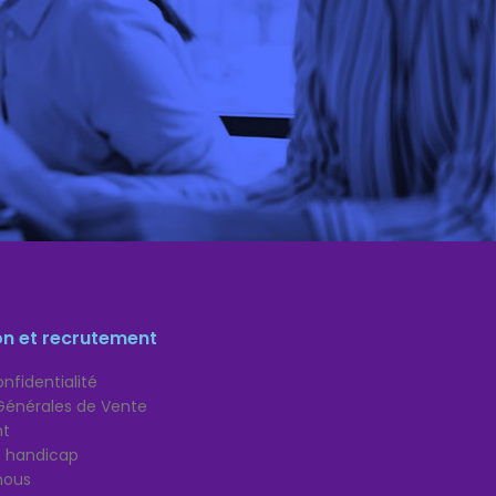
on et recrutement
nfidentialité
Générales de Vente
nt
té handicap
nous