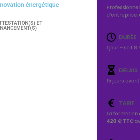
énovation énergétique
Professionnel
d’entreprise, 
TTESTATION(S) ET
INANCEMENT(S)
DURÉE
1 jour – soit 8
DELAIS
15 jours avan
TARIF
La formation 
420 € TTC
av