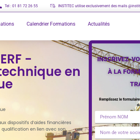
Tel : 01 81 72 26 55
INSTITEC utilise exclusivement des mails @instite
ations
Calendrier Formations
Actualités
ERF -
INSCRIVEZ-VO
technique en
À LA FOR
ue
TR
Remplissez le formulair
d
que
aux dispositifs d’aides financières
qualification en lien avec son