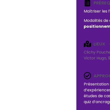
PRÉREQ
Maîtriser les
Modalités de 
positionne
LIEUX
Clichy Pouch
Victor Hugo,
9
APPRO
Présentation 
d’expérience
études de cas 
quiz d’ancrag