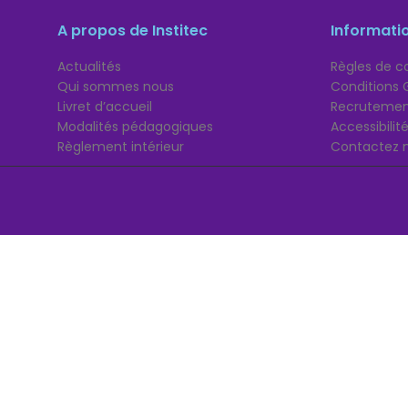
A propos de Institec
Informati
Actualités
Règles de co
Qui sommes nous
Conditions 
Livret d’accueil
Recruteme
Modalités pédagogiques
Accessibili
Règlement intérieur
Contactez 