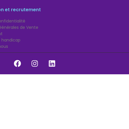
on et recrutement
nfidentialité
Générales de Vente
nt
té handicap
nous